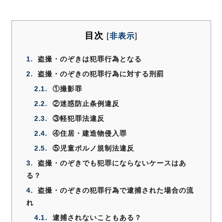
目次
[
非表示
]
1.
盗撮・のぞきは犯罪行為となる
2.
盗撮・のぞきの犯罪行為に対する刑罰
2.1.
①撮影罪
2.2.
②迷惑防止条例違反
2.3.
③軽犯罪法違反
2.4.
④住居・建造物侵入罪
2.5.
⑤児童ポルノ規制法違反
3.
盗撮・のぞきでも犯罪にならないケースはあ
る？
4.
盗撮・のぞきの犯罪行為で逮捕された場合の流
れ
4.1.
逮捕されないこともある？