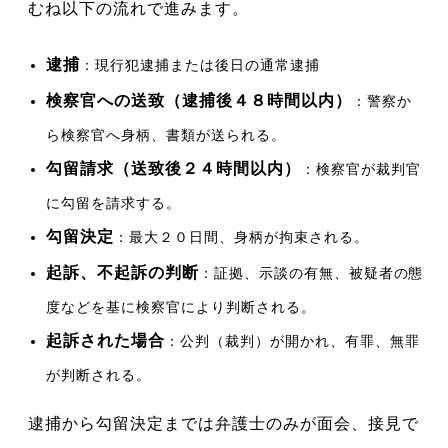
むね以下の流れで進みます。
逮捕
：現行犯逮捕または後日の通常逮捕
検察官への送致（逮捕後４８時間以内）
：警察か
ら検察官へ身柄、書類が送られる。
勾留請求（送致後２４時間以内）
：検察官が裁判官
に勾留を請求する。
勾留決定
：最大２０日間、身柄が拘束される。
起訴、不起訴の判断
：証拠、示談の有無、被疑者の態
度などを基に検察官により判断される。
起訴された場合
：公判（裁判）が開かれ、有罪、無罪
が判断される。
逮捕から勾留決定までは弁護士のみが面会、接見で