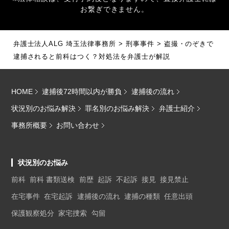
お繋ぎできません。
弁護士法人ALG 埼玉法律事務所
>
刑事事件
>
盗撮・のぞきで
逮捕されると前科はつく？対処法を弁護士が解説
HOME
逮捕後72時間以内が勝負
逮捕後の流れ
状況別のお悩み解決
罪名別のお悩み解決
弁護士紹介
事務所概要
お問い合わせ
状況別のお悩み
前科
前科 書類送検
前歴
起訴
不起訴
接見
接見禁止
在宅事件
在宅起訴
逮捕後の流れ
逮捕の種類
任意出頭
保護観察処分
家宅捜索
勾留