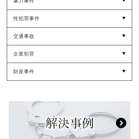
暴力事件
性犯罪事件
傷害罪
暴行罪
脅迫・恐喝・強要罪
交通事故
強制わいせつ
迷惑防止条例違反
公然わいせつ
痴漢
盗撮
児童ポルノ
逮捕監禁罪
不同意性交等罪
企業犯罪
道路交通法違反
財産事件
横領
業務上横領
背任
信用毀損罪
業務妨害罪
窃盗