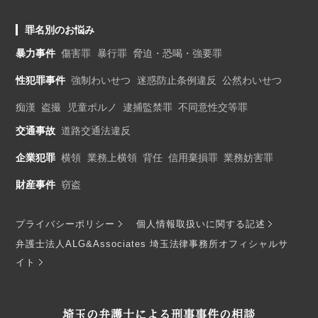
罪名別のお悩み
暴力事件
傷害罪
暴行罪
脅迫・恐喝・強要罪
性犯罪事件
強制わいせつ
迷惑防止条例違反
公然わいせつ
痴漢
盗撮
児童ポルノ
逮捕監禁罪
不同意性交等罪
交通事故
道路交通法違反
企業犯罪
横領
業務上横領
背任
信用棄損罪
業務妨害罪
財産事件
窃盗
プライバシーポリシー
個人情報取扱いに関する記述
弁護士法人ALG&Associates 埼玉法律事務所オフィシャルサ
イト
埼玉の弁護士による刑事事件の相談