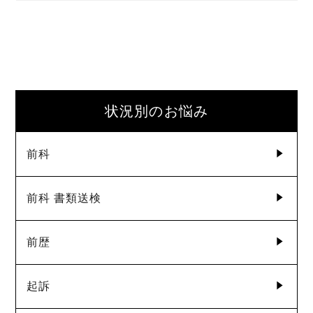
状況別のお悩み
前科
前科 書類送検
前歴
起訴