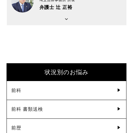
弁護士 辻 正裕
状況別のお悩み
前科
前科 書類送検
前歴