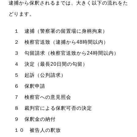
逮捕から保釈されるまでは、大きく以下の流れをた
どります。
１ 逮捕（警察署の留置場に身柄拘束）
２ 検察官送致（逮捕から48時間以内）
３ 勾留請求（検察官送致から24時間以内）
４ 決定（最長20日間の勾留）
５ 起訴（公判請求）
６ 保釈申請
７ 検察官への意見照会
８ 裁判官による保釈可否の決定
９ 保釈金の納付
１０ 被告人の釈放