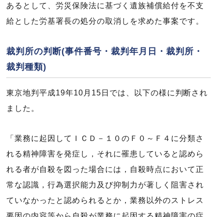
あるとして、労災保険法に基づく遺族補償給付を不支
給とした労基署長の処分の取消しを求めた事案です。
裁判所の判断(事件番号・裁判年月日・裁判所・
裁判種類)
東京地判平成19年10月15日では、以下の様に判断され
ました。
「業務に起因してＩＣＤ－１０のＦ０～Ｆ４に分類さ
れる精神障害を発症し，それに罹患していると認めら
れる者が自殺を図った場合には，自殺時点において正
常な認識，行為選択能力及び抑制力が著しく阻害され
ていなかったと認められるとか，業務以外のストレス
要因の内容等から自殺が業務に起因する精神障害の症