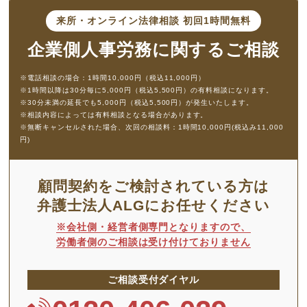
ダイバーシティ・LGBTに関するハラスメント
来所・オンライン法律相談
初回1時間無料
カスタマーハラスメント対応
企業側人事労務に
関するご相談
職場におけるセクシュアルハラスメント対応
※電話相談の場合：1時間10,000円（税込11,000円）
職場におけるパワーハラスメント対応－パワハラ防
※1時間以降は30分毎に5,000円（税込5,500円）の有料相談になります。
止法施行を踏まえて－
※30分未満の延長でも5,000円（税込5,500円）が発生いたします。
※相談内容によっては有料相談となる場合があります。
※無断キャンセルされた場合、次回の相談料：1時間10,000円(税込み11,000
円)
顧問契約をご検討されている方は
弁護士法人ALGにお任せください
※会社側・経営者側専門となりますので、
労働者側のご相談は受け付けておりません
ご相談受付ダイヤル