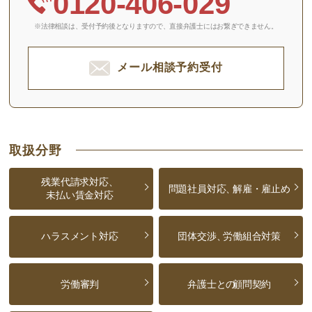
0120-406-029
※法律相談は、受付予約後となりますので、
直接弁護士にはお繋ぎできません。
メール相談予約受付
取扱分野
残業代請求対応、
問題社員対応、
解雇・雇止め
未払い賃金対応
ハラスメント対応
団体交渉、
労働組合対策
労働審判
弁護士との
顧問契約