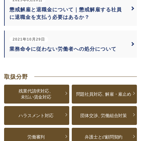
懲戒解雇と退職金について｜懲戒解雇する社員
に退職金を支払う必要はあるか？
2021年10月29日
業務命令に従わない労働者への処分について
取扱分野
残業代請求対応、
問題社員対応、
解雇・雇止め
未払い賃金対応
ハラスメント対応
団体交渉、
労働組合対策
労働審判
弁護士との
顧問契約