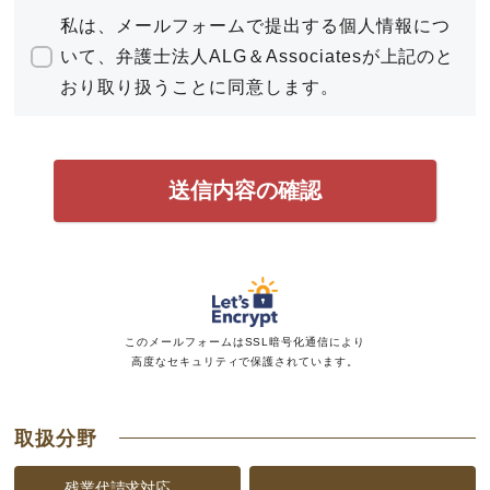
各種リーガルサービスの紹介及び提供
私は、メールフォームで提出する個人情報につ
事件の当事者（患者、遺族を含む。）を特定できない
いて、弁護士法人ALG＆Associatesが上記のと
方法で、当法人の取扱事例として、シンポジウム若し
くはセミナーその他の講演活動において発表すること
おり取り扱うことに同意します。
又は当法人が運営するインターネット上のサイト、当
法人以外の第三者が運営し当法人若しくは所属弁護士
の情報を掲載するインターネット上のサイト、当法人
のパンフレット、当法人が関与する書籍若しくは論文
その他の当法人が関与する媒体への掲載
第三者への提供・開示
個人情報を次の第三者等に提供・開示する場合がありま
す。
家庭裁判所、簡易裁判所、地方裁判所、高等裁判所、
最高裁判所。
このメールフォームはSSL暗号化通信により
市区町村役場（戸籍等の書類徴求を行う場合など）。
高度なセキュリティで保護されています。
相手方に代理人弁護士が就いた場合、その弁護士。
その他、法律事務に関連する個人及び団体。
法律事務に関連して、その他の第三者へ個人情報を提供
取扱分野
する必要が生じた場合は、その都度、書面による同意を
求めます。
残業代請求対応、