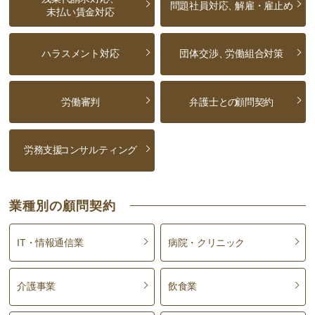
問題社員対応、
解雇・雇止め
未払い賃金対応
個人情報の取扱いの委託
当法人が定める水準を満たしている委託先に個人情報の
取扱いを委託することがあります。委託先とは機密保持
ハラスメント対応
団体交渉、
労働組合対策
契約を交わし、委託する個人情報の安全管理が図られる
よう、委託先に対する必要、かつ、適切な監督を行いま
す。
労働審判
弁護士との
顧問契約
開示等手続き
個人情報の利用目的の通知、開示、内容の訂正、追加又
は削除、利用の停止、消去又は第三者への提供の停止お
労務支援
コンサルティング
よび第三者提供の記録の開示（以下「開示等」という）
を求められた場合には、適切、かつ迅速に対応致しま
す。開示等の請求は下記までお申し付けください。
業種別の顧問契約
【お問い合わせ先】
弁護士法人ALG&Associates
IT・情報通信業
病院・クリニック
電話 03-6258-0960 Eメール pms@avance-
lg.com
介護事業
飲食業
個人情報を与えることの任意性及び当該情報を与えなか
った場合に本人に生じる結果