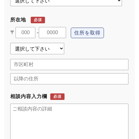
所在地
必須
〒
-
住所を取得
相談内容入力欄
必須