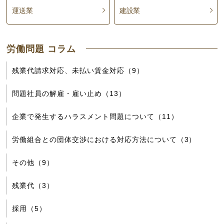
個人情報の提出は任意であり、ご提供いただけない場
運送業
建設業
合、法律事務を受任出来ない、もしくは法律事務の遂行
に制限が生じることがあります。
労働問題 コラム
お客様へのサービス向上の為にお客様サポートセンター
より、ＣＳ調査と致しまして、当法人のサービスにつき
残業代請求対応、未払い賃金対応（9）
ご意見をいただくために、メール、お電話をかけさせて
いただく場合がございますのでご了承ください。
問題社員の解雇・雇い止め（13）
企業で発生するハラスメント問題について（11）
労働組合との団体交渉における対応方法について（3）
その他（9）
残業代（3）
採用（5）