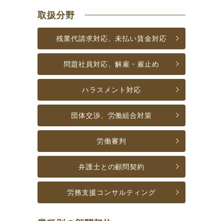
取扱分野
残業代請求対応、
未払い賃金対応
問題社員対応、
解雇・雇止め
ハラスメント対応
団体交渉、
労働組合対策
労働審判
弁護士との
顧問契約
労務支援
コンサルティング