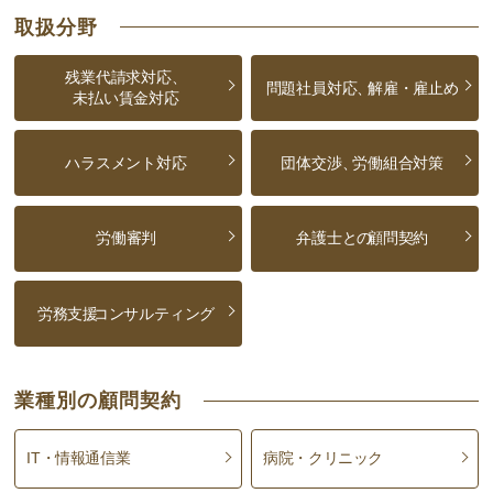
取扱分野
残業代請求対応、
問題社員対応、
解雇・雇止め
未払い賃金対応
ハラスメント対応
団体交渉、
労働組合対策
労働審判
弁護士との
顧問契約
労務支援
コンサルティング
業種別の顧問契約
IT・情報通信業
病院・クリニック