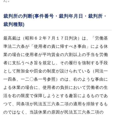
た。
裁判所の判断(事件番号・裁判年月日・裁判所・
裁判種類)
最高裁は（昭和６２年７月１７日判決）は、「労働基
準法二六条が「使用者の責に帰すべき事由」による休
業の場合に使用者が平均賃金の六割以上の手当を労働
者に支払うべき旨を規定し、その履行を強制する手段
として附加金や罰金の制度が設けられている（同法一
一四条、一二〇条一号参照）のは、右のような事由に
よる休業の場合に、使用者の負担において労働者の生
活を右の限度で保障しようとする趣旨によるものであ
つて、同条項が民法五三六条二項の適用を排除するも
のではなく、当該休業の原因が民法五三六条二項の