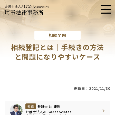
埼玉法律事務所
メニ
相続問題
相続登記とは｜手続きの方法
と問題になりやすいケース
更新日：2021/11/30
弁護士 辻 正裕
監修
弁護士法人ALG&Associates