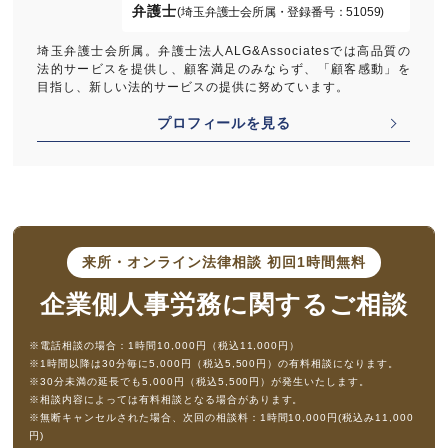
弁護士
(埼玉弁護士会所属・登録番号：51059)
埼玉弁護士会所属。弁護士法人ALG&Associatesでは高品質の
法的サービスを提供し、顧客満足のみならず、「顧客感動」を
目指し、新しい法的サービスの提供に努めています。
プロフィールを見る
来所・オンライン法律相談
初回1時間無料
企業側人事労務に
関するご相談
※電話相談の場合：1時間10,000円（税込11,000円）
※1時間以降は30分毎に5,000円（税込5,500円）の有料相談になります。
※30分未満の延長でも5,000円（税込5,500円）が発生いたします。
※相談内容によっては有料相談となる場合があります。
※無断キャンセルされた場合、次回の相談料：1時間10,000円(税込み11,000
円)