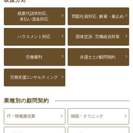
残業代請求対応、
問題社員対応、
解雇・雇止め
未払い賃金対応
ハラスメント対応
団体交渉、
労働組合対策
労働審判
弁護士との
顧問契約
労務支援
コンサルティング
業種別の顧問契約
IT・情報通信業
病院・クリニック