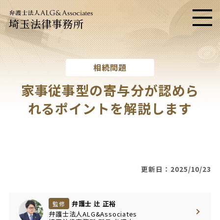
埼玉法律事務所
メニ
相続問題
家事従事型の寄与分が認めら
れるポイントを解説します
更新日：2025/10/23
弁護士 辻 正裕
監修
弁護士法人ALG&Associates