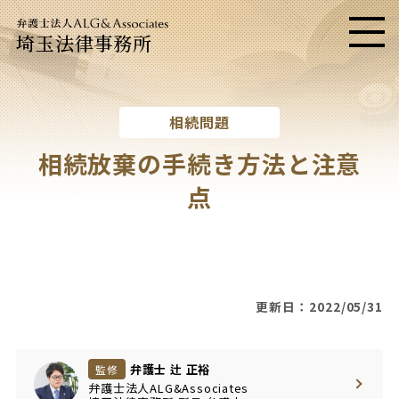
埼玉法律事務所
メニ
相続問題
相続放棄の手続き方法と注意
点
更新日：2022/05/31
弁護士 辻 正裕
監修
弁護士法人ALG&Associates