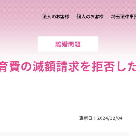
法人のお客様
個人のお客様
埼玉法律事
客様ご相談
個人のお客様ご相談
離婚問題
専用サイト
交通事故
労務専用サイト
医療過誤
育費の減額請求を拒否し
離婚問題
刑事事件
相続問題
損害賠償
更新日：2024/12/04