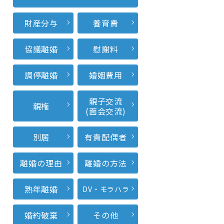
財産分与
養育費
協議離婚
慰謝料
調停離婚
婚姻費用
親子交流
親権
(面会交流)
別居
有責配偶者
離婚の理由
離婚の方法
熟年離婚
DV・モラハラ
婚約破棄
その他