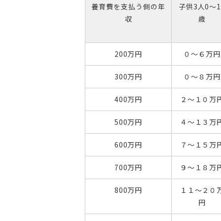
養育費を支払う側の年
子供3人0～1
収
歳
200万円
０～６万円
300万円
０～８万円
400万円
２～１０万
500万円
４～１３万
600万円
７～１５万
700万円
９～１８万
800万円
１１～２０
円