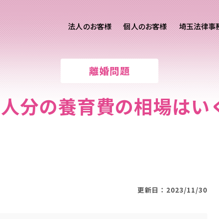
法人のお客様
個人のお客様
埼玉法律事
客様ご相談
個人のお客様ご相談
離婚問題
専用サイト
交通事故
労務専用サイト
医療過誤
3人分の養育費の相場はい
離婚問題
刑事事件
相続問題
損害賠償
更新日：2023/11/30