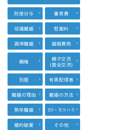
財産分与
養育費
協議離婚
慰謝料
調停離婚
婚姻費用
親子交流
親権
(面会交流)
別居
有責配偶者
離婚の理由
離婚の方法
熟年離婚
DV・モラハラ
婚約破棄
その他