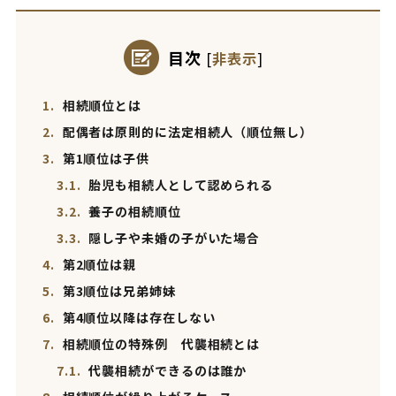
目次
[
非表示
]
1.
相続順位とは
2.
配偶者は原則的に法定相続人（順位無し）
3.
第1順位は子供
3.1.
胎児も相続人として認められる
3.2.
養子の相続順位
3.3.
隠し子や未婚の子がいた場合
4.
第2順位は親
5.
第3順位は兄弟姉妹
6.
第4順位以降は存在しない
7.
相続順位の特殊例 代襲相続とは
7.1.
代襲相続ができるのは誰か