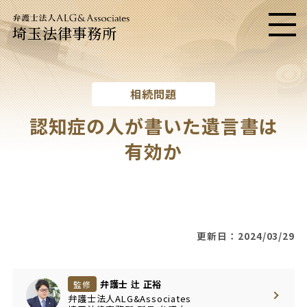
埼玉法律事務所
メニ
相続問題
認知症の人が書いた遺言書は
有効か
更新日：2024/03/29
弁護士 辻 正裕
監修
弁護士法人ALG&Associates