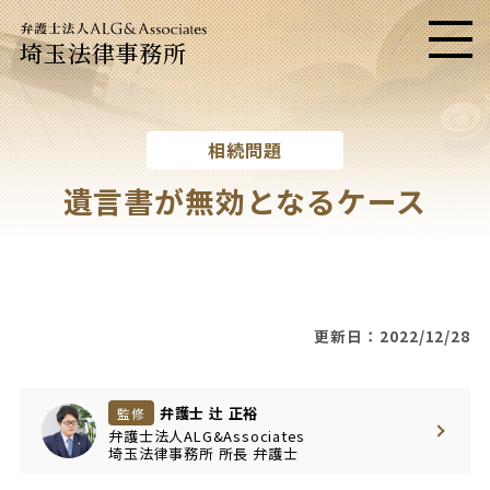
埼玉法律事務所
メニ
相続問題
遺言書が無効となるケース
更新日：2022/12/28
弁護士 辻 正裕
監修
弁護士法人ALG&Associates
埼玉法律事務所
所長
弁護士