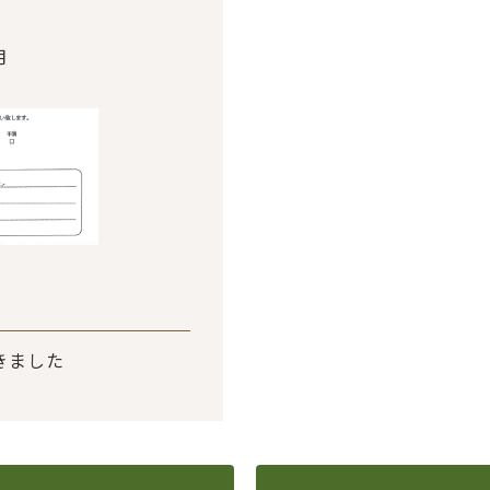
月
きました