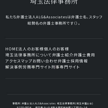
埼玉法律事務所
私たち弁護士法人ALG&Associatesは弁護士
名、
スタッフ
総勢
名の弁護士事務所です
（
）。
HOME
法人のお客様
個人のお客様
埼玉法律事務所について
弁護士紹介
弁護士費用
アクセスマップ
お問い合わせ
弁護士採用情報
解決事例
労務専門サイト
刑事専門サイト
事務所：
弁護士法人ALG&Associates
埼玉法律事務所(埼玉弁護士会)
〒330-0854
埼玉県さいたま市大宮区桜木町１丁目10−１６