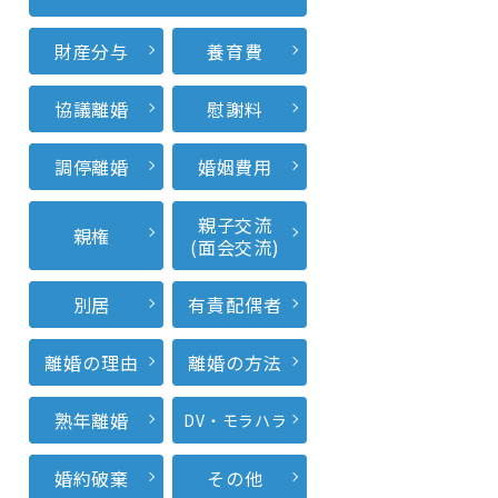
財産分与
養育費
協議離婚
慰謝料
調停離婚
婚姻費用
親子交流
親権
(面会交流)
別居
有責配偶者
離婚の理由
離婚の方法
熟年離婚
DV・モラハラ
婚約破棄
その他