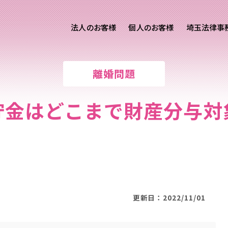
法人のお客様
個人のお客様
埼玉法律事
客様ご相談
個人のお客様ご相談
離婚問題
専用サイト
交通事故
労務専用サイト
医療過誤
貯金はどこまで財産分与対
離婚問題
刑事事件
相続問題
損害賠償
更新日：2022/11/01