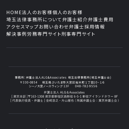
HOME
法人のお客様
個人のお客様
埼玉法律事務所について
弁護士紹介
弁護士費用
アクセスマップ
お問い合わせ
弁護士採用情報
解決事例
労務専門サイト
刑事専門サイト
事務所：
弁護士法人ALG&Associates
埼玉法律事務所(埼玉弁護士会)
〒330-0854
埼玉県さいたま市大宮区桜木町１丁目10−１６
シーノ大宮ノースウィング 13F
048-782-9556