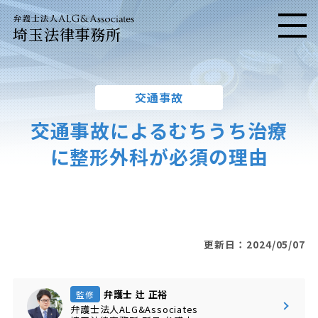
埼玉法律事務所
メニ
交通事故
交通事故によるむちうち治療
に整形外科が必須の理由
更新日：2024/05/07
弁護士 辻 正裕
監修
弁護士法人ALG&Associates