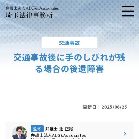
埼玉法律事務所
メニ
交通事故
交通事故後に手のしびれが残
る場合の後遺障害
更新日：2025/06/25
弁護士 辻 正裕
監修
弁護士法人ALG&Associates