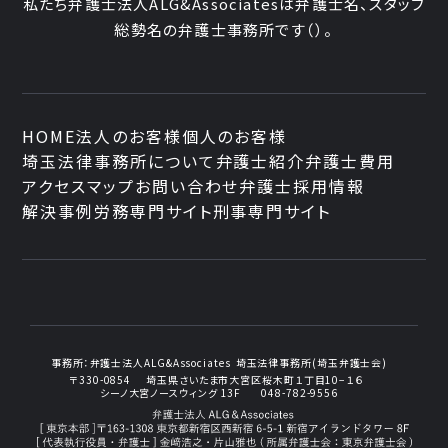
私たち弁護士法人ALG&Associatesは弁護士
名、
スタッフ
総勢
名の弁護士事務所です
（
）。
HOME
法人のお客様
個人のお客様
埼玉法律事務所について
弁護士紹介
弁護士費用
アクセスマップ
お問い合わせ
弁護士採用情報
解決事例
労務専門サイト
刑事専門サイト
事務所：
弁護士法人ALG&Associates
埼玉法律事務所(埼玉弁護士会)
〒330-0854
埼玉県さいたま市大宮区桜木町１丁目10−１６
シーノ大宮ノースウィング 13F
048-782-9556