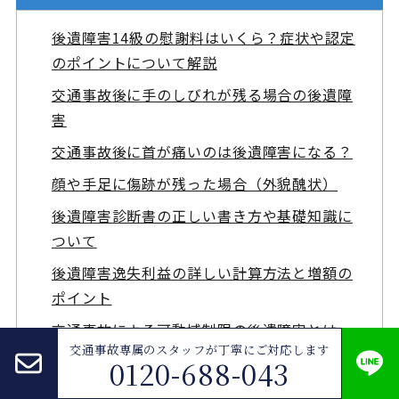
後遺障害14級の慰謝料はいくら？症状や認定
のポイントについて解説
交通事故後に手のしびれが残る場合の後遺障
害
交通事故後に首が痛いのは後遺障害になる？
顔や手足に傷跡が残った場合（外貌醜状）
後遺障害診断書の正しい書き方や基礎知識に
ついて
後遺障害逸失利益の詳しい計算方法と増額の
ポイント
交通事故による可動域制限の後遺障害とは
交通事故専属のスタッフが
丁寧にご対応します
後遺障害等級認定の申請方法
0120-688-043
後遺障害逸失利益の算定方法