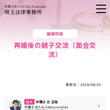
埼玉法律事務所
メニ
離婚問題
再婚後の親子交流（面会交
流）
更新日：2026/04/20
弁護士 辻 正裕
監修
弁護士法人ALG&Associates