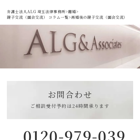
弁護士法人ALG 埼玉法律事務所
>
離婚
>
親子交流（面会交流） コラム一覧
>
再婚後の親子交流（面会交流）
お問合わせ
ご相談受付予約は
24時間承ります
0120-979-039