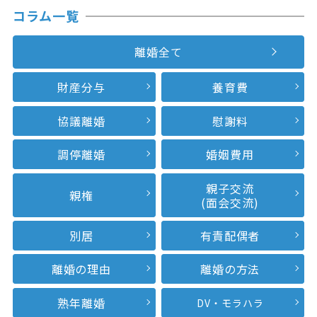
コラム一覧
離婚全て
財産分与
養育費
協議離婚
慰謝料
調停離婚
婚姻費用
親子交流
親権
(面会交流)
別居
有責配偶者
離婚の理由
離婚の方法
熟年離婚
DV・モラハラ