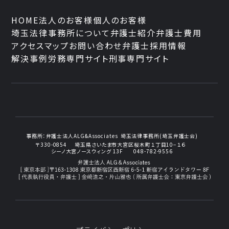
HOME
法人のお客様
個人のお客様
埼玉法律事務所について
弁護士紹介
弁護士費用
アクセスマップ
お問い合わせ
弁護士採用情報
解決事例
労務専門サイト
刑事専門サイト
事務所：
弁護士法人ALG&Associates
埼玉法律事務所(埼玉弁護士会)
〒330-0854
埼玉県さいたま市大宮区桜木町１丁目10−１６
シーノ大宮ノースウィング 13F
048-782-9556