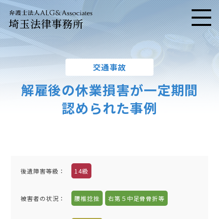
埼玉法律事務所
メニ
交通事故
解雇後の休業損害が一定期間
認められた事例
後遺障害等級：
14級
被害者の状況：
腰椎捻挫
右第５中足骨骨折等