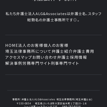
私たち弁護士法人ALG&Associatesは弁護士
名、
スタッフ
総勢
名の弁護士事務所です
（
）。
HOME
法人のお客様
個人のお客様
埼玉法律事務所について
弁護士紹介
弁護士費用
アクセスマップ
お問い合わせ
弁護士採用情報
解決事例
労務専門サイト
刑事専門サイト
事務所：
弁護士法人ALG&Associates
埼玉法律事務所(埼玉弁護士会)
〒330-0854
埼玉県さいたま市大宮区桜木町１丁目10−１６
シーノ大宮ノースウィング 13F
048-782-9556