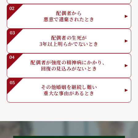
配偶者から
悪意で
遺棄されたとき
配偶者の生死が
3年以上明らか
でないとき
配偶者が強度の
精神病にかかり、
回復の見込みが
ないとき
その他婚姻を
継続し難い
重大な事由が
あるとき