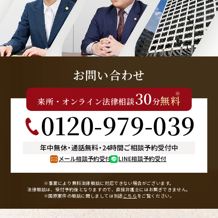
お問い合わせ
30
※
無料
来所
・
オンライン
法律相談
分
0120-979-039
年中無休
・
通話無料
・
24時間ご相談予約受付中
メール相談予約受付
LINE相談予約受付
※事案により無料法律相談に
対応できない場合がございます。
法律相談は、受付予約後となりますので、
直接弁護士にはお繋ぎできません。
※国際案件の相談に関しましては
別途
こちら
をご覧ください。