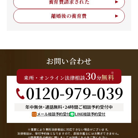
養育費請求された
離婚後の養育費
お問い合わせ
30
※
無料
来所
・
オンライン
法律相談
分
0120-979-039
年中無休
・
通話無料
・
24時間ご相談予約受付中
メール相談予約受付
LINE相談予約受付
※事案により無料法律相談に
対応できない場合がございます。
法律相談は、受付予約後となりますので、
直接弁護士にはお繋ぎできません。
※国際案件の相談に関しましては
別途
こちら
をご覧ください。