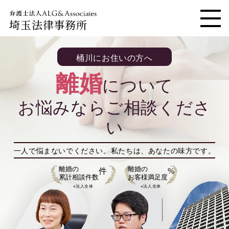
埼玉法律事務所
メニ
桶川にお住いの方へ
離婚
について
お悩みならご相談くださ
い
一人で悩まないでください。
私たちは、あなたの味方です。
離婚の
離婚の
件
%
累計相談件数
お客様満足度
※法人全体
※法人全体