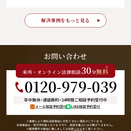
解決事例をもっと見る
お問い合わせ
30
※
無料
来所
・
オンライン
法律相談
分
0120-979-039
年中無休
・
通話無料
・
24時間ご相談予約受付中
メール相談予約受付
LINE相談予約受付
※事案により無料法律相談に
対応できない場合がございます。
法律相談は、受付予約後となりますので、
直接弁護士にはお繋ぎできません。
※国際案件の相談に関しましては
別途
こちら
をご覧ください。