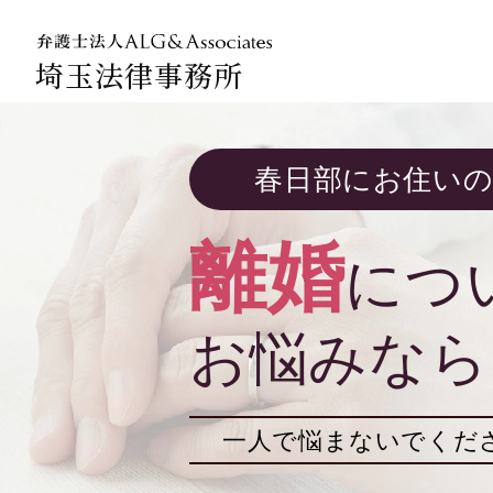
埼玉法律事務所
法人のお
春日部にお住い
企業法務
離婚
につ
お悩みなら
一人で悩まないでくだ