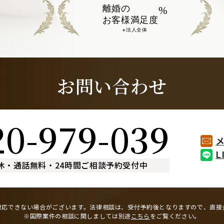
離婚の
%
お客様満足度
※法人全体
お問い合わせ
20-979-039
L
休
・
通話無料
・
24時間ご相談予約受付中
対応できない場合がございます。
法律相談は、受付予約後となりますので、
直接
※国際案件の相談に関しましては
別途
こちら
をご覧ください。