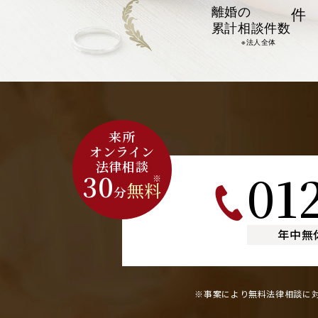
離婚の
件
累計相談件数
※法人全体
来所
オンライン
法律相談
01
30
※
無料
分
年中無
※事案により無料法律相談に