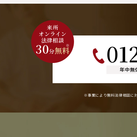
来所
オンライン
法律相談
01
30
※
無料
分
年中無
※事案により無料法律相談に