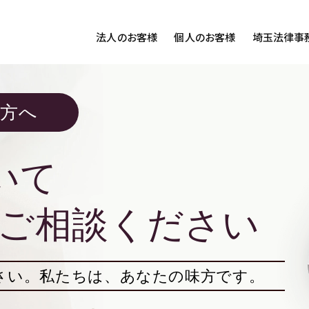
法人のお客様
個人のお客様
埼玉法律事
客様ご相談
個人のお客様ご相談
の方へ
専用サイト
交通事故
労務専用サイト
医療過誤
離婚問題
刑事事件
いて
相続問題
損害賠償
ご相談ください
さい。
私たちは、あなたの味方です。