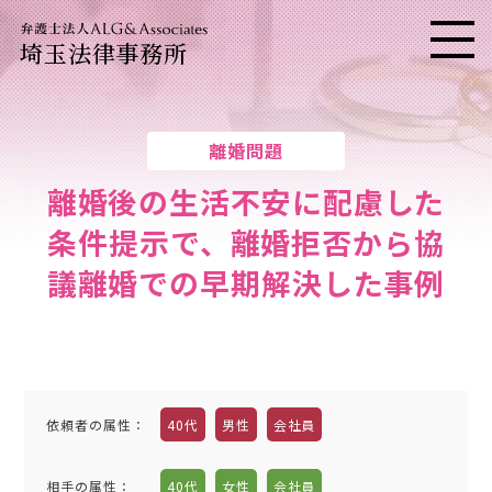
埼玉法律事務所
メニ
離婚問題
離婚後の生活不安に配慮した
条件提示で、離婚拒否から協
議離婚での早期解決した事例
依頼者の属性：
40代
男性
会社員
相手の属性
：
40代
女性
会社員