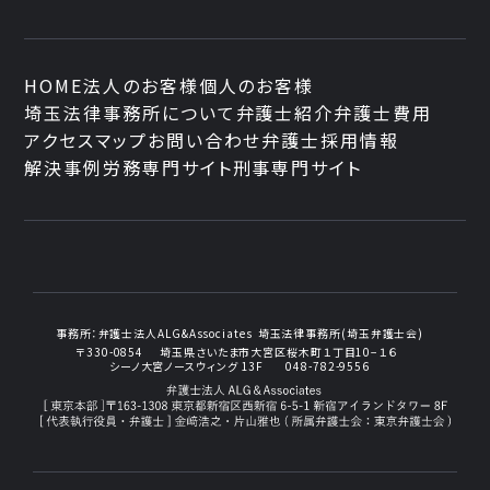
HOME
法人のお客様
個人のお客様
埼玉法律事務所について
弁護士紹介
弁護士費用
アクセスマップ
お問い合わせ
弁護士採用情報
解決事例
労務専門サイト
刑事専門サイト
事務所：
弁護士法人ALG&Associates
埼玉法律事務所(埼玉弁護士会)
〒330-0854
埼玉県さいたま市大宮区桜木町１丁目10−１６
シーノ大宮ノースウィング 13F
048-782-9556