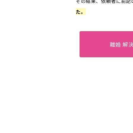
その結果、依頼者に前記
た。
離婚 解