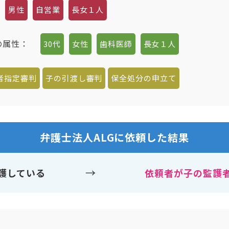
男性
自営業
長女１人
の属性：
30代
女性
歯科医師
長女１人
者指定審判
子の引渡し審判
保全処分の申立て
弁護士法人ALGに依頼した結果
→
護している
依頼者が子の監護