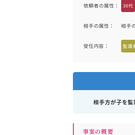
依頼者の属性：
30代
相手の属性
：
相手
受任内容
：
監護
相手方が子を監
事案の概要