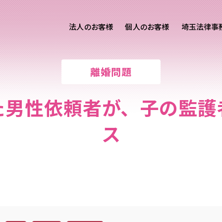
法人のお客様
個人のお客様
埼玉法律事
客様ご相談
個人のお客様ご相談
離婚問題
専用サイト
交通事故
労務専用サイト
医療過誤
た男性依頼者が、子の監護
離婚問題
刑事事件
ス
相続問題
損害賠償