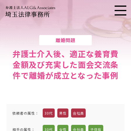
埼玉法律事務所
メニ
離婚問題
弁護士介入後、適正な養育費
金額及び充実した面会交流条
件で離婚が成立となった事例
依頼者の属性
：
30代
男性
会社員
相手の属性
：
30代
女性
会社員
子供有