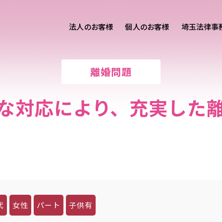
法人のお客様
個人のお客様
埼玉法律事
客様ご相談
個人のお客様ご相談
離婚問題
専用サイト
交通事故
労務専用サイト
医療過誤
な対応により、充実した
離婚問題
刑事事件
相続問題
損害賠償
代
女性
パート
子供有