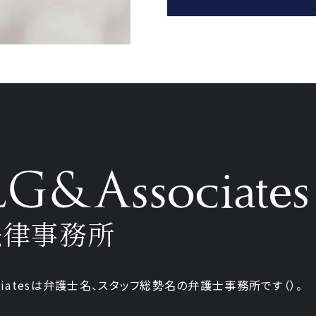
法律事務所
iatesは弁護士
名、
スタッフ
総勢
名の弁護士事務所です
（
）。