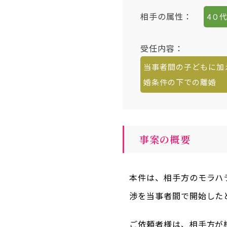
相手の属性
：
4０
受任内容
：
当事者間の子どもに加
婚条件の下での離婚
事案の概要
本件は、相手方のモラハ
渉を当事者間で開始した
ご依頼者様は、相手方が