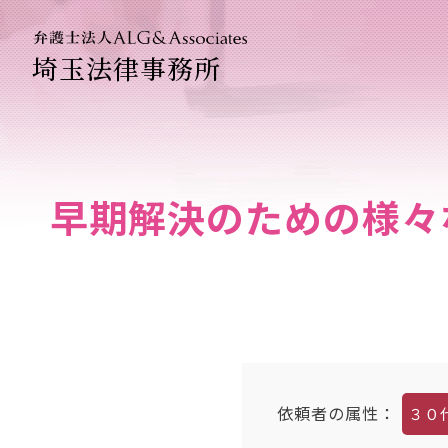
埼玉法律事務所
法人のお
企業法務
早期解決のための様々
依頼者の属性
：
３０