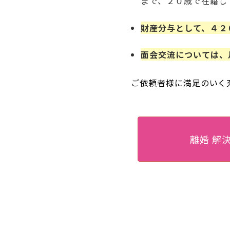
まで、２０歳で在籍し
財産分与として、４２
面会交流については、
ご依頼者様に満足のいく
離婚 解