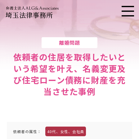
埼玉法律事務所
メニ
離婚問題
依頼者の住居を取得したいと
いう希望を叶え、
名義変更及
び住宅ローン債務に財産を充
当させた事例
依頼者の属性
：
40代、女性、会社員